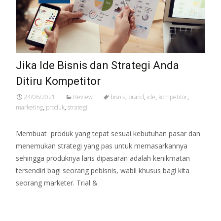
Jika Ide Bisnis dan Strategi Anda
Ditiru Kompetitor
24/06/2021
Review
bisnis
,
brand
,
ide
,
kompetitor
,
marketing
,
produk
,
strategi
Membuat produk yang tepat sesuai kebutuhan pasar dan
menemukan strategi yang pas untuk memasarkannya
sehingga produknya laris dipasaran adalah kenikmatan
tersendiri bagi seorang pebisnis, wabil khusus bagi kita
seorang marketer. Trial &
Read More…