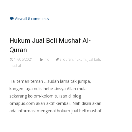
Read More…
View all 8 comments
Hukum Jual Beli Mushaf Al-
Quran
17/06/2021
Info
al quran
,
hukum
,
jual beli
,
mushaf
Hai teman-teman …sudah lama tak jumpa,
kangen juga nulis hehe ..insya Allah mulai
sekarang kolom-kolom tulisan di blog
omapud.com akan aktif kembali. Nah disini akan
ada informasi mengenai hokum jual beli mushaf
Read More…