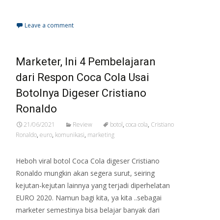
Read More…
Leave a comment
Marketer, Ini 4 Pembelajaran
dari Respon Coca Cola Usai
Botolnya Digeser Cristiano
Ronaldo
21/06/2021
Review
botol
,
coca cola
,
Cristiano
Ronaldo
,
euro
,
komunikasi
,
marketing
Heboh viral botol Coca Cola digeser Cristiano
Ronaldo mungkin akan segera surut, seiring
kejutan-kejutan lainnya yang terjadi diperhelatan
EURO 2020. Namun bagi kita, ya kita ..sebagai
marketer semestinya bisa belajar banyak dari