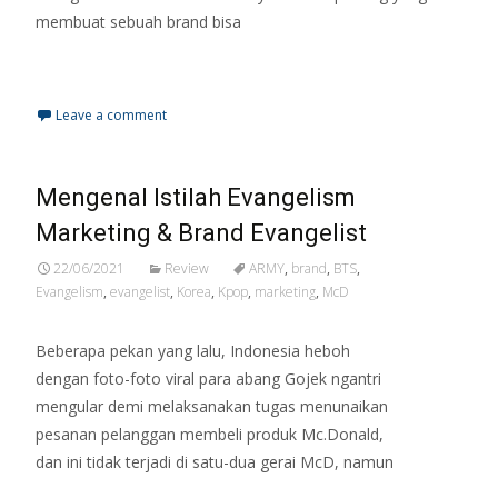
membuat sebuah brand bisa
Read More…
Leave a comment
Mengenal Istilah Evangelism
Marketing & Brand Evangelist
22/06/2021
Review
ARMY
,
brand
,
BTS
,
Evangelism
,
evangelist
,
Korea
,
Kpop
,
marketing
,
McD
Beberapa pekan yang lalu, Indonesia heboh
dengan foto-foto viral para abang Gojek ngantri
mengular demi melaksanakan tugas menunaikan
pesanan pelanggan membeli produk Mc.Donald,
dan ini tidak terjadi di satu-dua gerai McD, namun