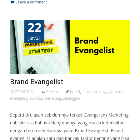
Leave a comment
22
Jun/21
Brand Evangelist
22/06/2021
Review
brand
,
customer
,
enggagement
,
evangelist
,
loyalitas
,
marketing
,
pelanggan
Seperti di ulasan sebelumnya terkait Evangelism Marketing,
nah kini kita bahas kelanjutannya yang masih keterkaitan
dengan tema sebelumnya yaitu Brand Evangelist. Brand
evangelist adalah satu dari banyak faktor penting yang bisa